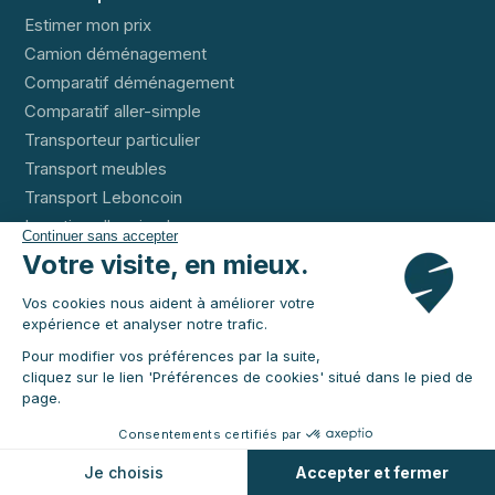
Estimer mon prix
Camion déménagement
Comparatif déménagement
Comparatif aller-simple
Transporteur particulier
Transport meubles
Transport Leboncoin
Location aller simple
Continuer sans accepter
Objets lourds et volumineux
Votre visite, en mieux.
Taxi marchandises
Vos cookies nous aident à améliorer votre
Questions fréquentes
expérience et analyser notre trafic.
Pour les professionnels
Pour modifier vos préférences par la suite,
Notre offre
cliquez sur le lien 'Préférences de cookies' situé dans le pied de
page.
Nos véhicules
Tournées
Consentements certifiés par
Compte Pro
Je choisis
Accepter et fermer
API