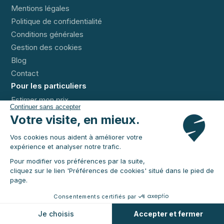
Mentions légales
Politique de confidentialité
Conditions générales
Gestion des cookies
Blog
Contact
Pour les particuliers
Estimer mon prix
Continuer sans accepter
Camion déménagement
Votre visite, en mieux.
Comparatif déménagement
Vos cookies nous aident à améliorer votre
Comparatif aller-simple
expérience et analyser notre trafic.
Transporteur particulier
Pour modifier vos préférences par la suite,
Transport meubles
cliquez sur le lien 'Préférences de cookies' situé dans le pied de
Transport Leboncoin
page.
Location aller simple
Consentements certifiés par
Objets lourds et volumineux
Je choisis
Accepter et fermer
Taxi marchandises