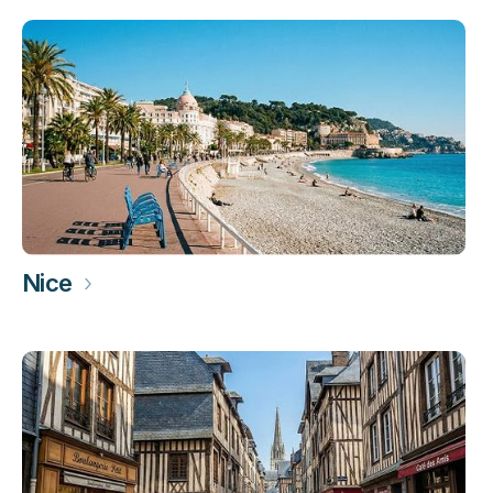
Nice
›