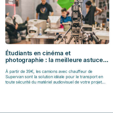
Étudiants en cinéma et
photographie : la meilleure astuce
pour un transport facile et pas cher
À partir de 39€, les camions avec chauffeur de
de matériel volumineux‍
Supervan sont la solution idéale pour le transport en
toute sécurité du matériel audiovisuel de votre projet
étudiant !